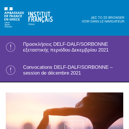
ΔΕΣ ΤΟ ΣΕ BROWSER
VOIR DANS LE NAVIGATEUR
Προσκλήσεις DELF-DALF/SORBONNE
εξεταστικής περιόδου Δεκεμβρίου 2021
Convocations DELF-DALF/SORBONNE –
session de décembre 2021