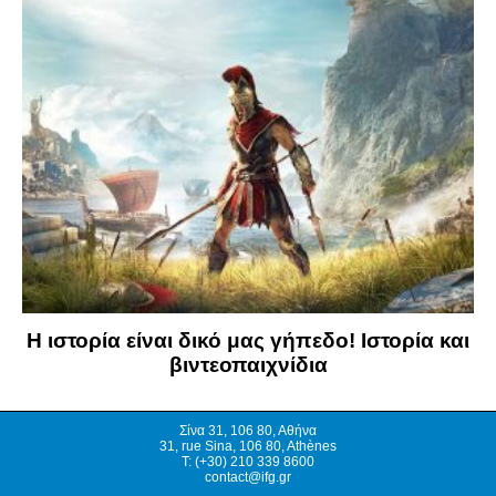
Η ιστορία είναι δικό μας γήπεδο! Ιστορία και
βιντεοπαιχνίδια
Σίνα 31, 106 80, Αθήνα
31, rue Sina, 106 80, Athènes
T: (+30) 210 339 8600
contact@ifg.gr