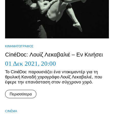
ΚΙΝΗΜΑΤΟΓΡΆΦΟΣ
CinéDoc: Λουίζ Λεκαβαλιέ – Εν Κινήσει
01 Δεκ 2021,
20:00
To CinéDoc παρουσιάζει ένα ντοκιμαντέρ για τη
θρυλική Καναδή χορογράφο Λουίζ Λεκαβαλιέ, που
έφερε την επανάσταση στον σύγχρονο χορό.
Περισσότερα
CINÉMA