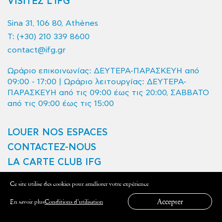
VISITEZ L’IFG
Sina 31, 106 80, Athènes
T:
(+30) 210 339 8600
contact@ifg.gr
Ωράριο επικοινωνίας: ΔΕΥΤΕΡΑ-ΠΑΡΑΣΚΕΥΗ από
09:00 - 17:00 | Ωράριο λειτουργίας: ΔΕΥΤΕΡΑ-
ΠΑΡΑΣΚΕΥΗ από τις 09:00 έως τις 20:00, ΣΑΒΒΑΤΟ
από τις 09:00 έως τις 15:00
LOUER NOS ESPACES
CONTACTEZ-NOUS
LA CARTE CLUB IFG
Ce site utilise des cookies pour améliorer votre expérience
Conditions d’utilisation et Politique de confidentialité
Accepter
En savoir plus
Conditions d’utilisation