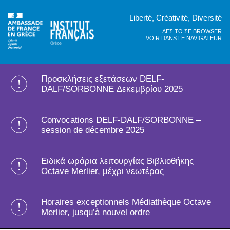
Liberté, Créativité, Diversité
ΔΕΣ ΤΟ ΣΕ BROWSER
VOIR DANS LE NAVIGATEUR
Προσκλήσεις εξετάσεων DELF-
DALF/SORBONNE Δεκεμβρίου 2025
Convocations DELF-DALF/SORBONNE –
session de décembre 2025
Ειδικά ωράρια λειτουργίας Βιβλιοθήκης
Octave Merlier, μέχρι νεωτέρας
Horaires exceptionnels Médiathèque Octave
Merlier, jusqu’à nouvel ordre