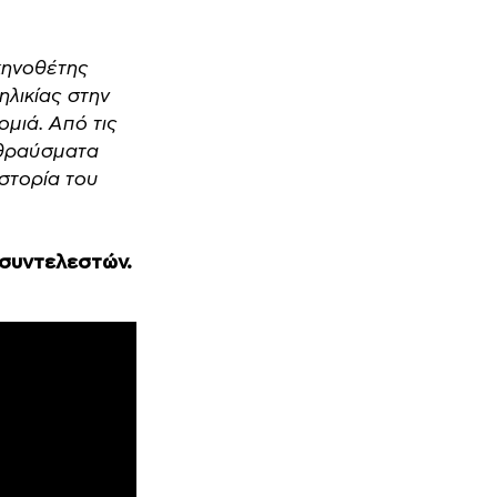
κηνοθέτης
ηλικίας στην
ομιά. Από τις
 θραύσματα
στορία του
 συντελεστών.