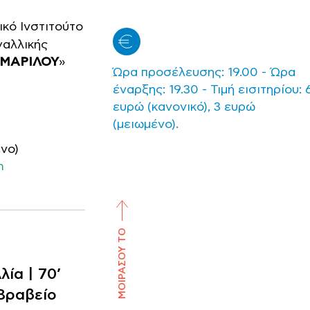
ικό Ινστιτούτο
γαλλικής
ΜΑΡΙΛΟΥ
»
Ώρα προσέλευσης: 19.00 - Ώρα
έναρξης: 19.30 - Τιμή εισιτηρίου: 
ευρώ (κανονικό), 3 ευρώ
(μειωμένο).
ένο)
m
ΜΟΙΡΑΣΟΥ ΤΟ
λία | 70’
Βραβείο