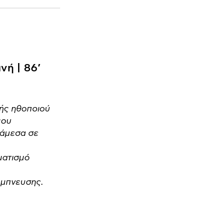
νή | 86’
κής ηθοποιού
που
νάμεσα σε
ματισμό
έμπνευσης.