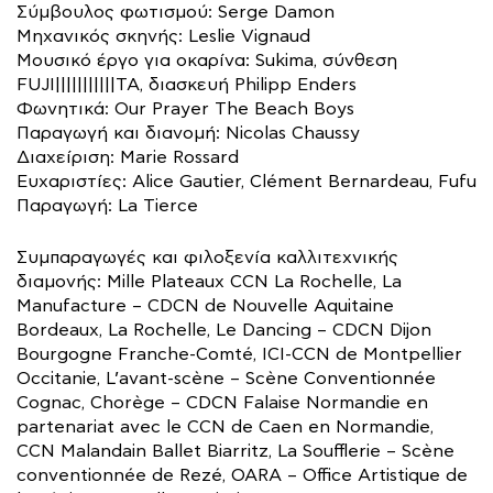
Σύμβουλος φωτισμού: Serge Damon
Μηχανικός σκηνής: Leslie Vignaud
Μουσικό έργο για οκαρίνα: Sukima, σύνθεση
FUJI|||||||||||TA, διασκευή Philipp Enders
Φωνητικά: Our Prayer The Beach Boys
Παραγωγή και διανομή: Nicolas Chaussy
Διαχείριση: Marie Rossard
Ευχαριστίες: Alice Gautier, Clément Bernardeau, Fufu
Παραγωγή: La Tierce
Συμπαραγωγές και φιλοξενία καλλιτεχνικής
διαμονής: Mille Plateaux CCN La Rochelle, La
Manufacture – CDCN de Nouvelle Aquitaine
Bordeaux, La Rochelle, Le Dancing – CDCN Dijon
Bourgogne Franche-Comté, ICI-CCN de Montpellier
Occitanie, L’avant-scène – Scène Conventionnée
Cognac, Chorège – CDCN Falaise Normandie en
partenariat avec le CCN de Caen en Normandie,
CCN Malandain Ballet Biarritz, La Soufflerie – Scène
conventionnée de Rezé, OARA – Office Artistique de