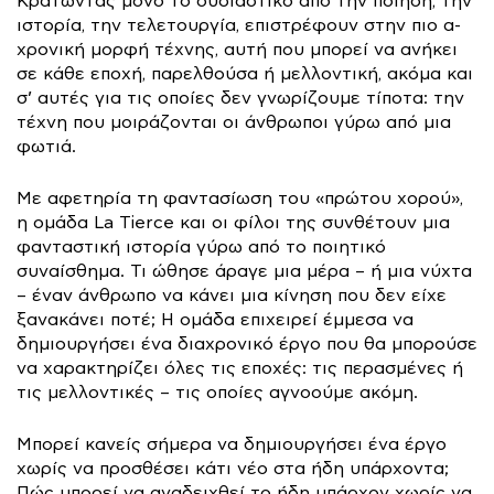
Κρατώντας μόνο το ουσιαστικό από την ποίηση, την
ιστορία, την τελετουργία, επιστρέφουν στην πιο α-
χρονική μορφή τέχνης, αυτή που μπορεί να ανήκει
σε κάθε εποχή, παρελθούσα ή μελλοντική, ακόμα και
σ’ αυτές για τις οποίες δεν γνωρίζουμε τίποτα: την
τέχνη που μοιράζονται οι άνθρωποι γύρω από μια
φωτιά.
Με αφετηρία τη φαντασίωση του «πρώτου χορού»,
η ομάδα La Tierce και οι φίλοι της συνθέτουν μια
φανταστική ιστορία γύρω από το ποιητικό
συναίσθημα. Τι ώθησε άραγε μια μέρα – ή μια νύχτα
– έναν άνθρωπο να κάνει μια κίνηση που δεν είχε
ξανακάνει ποτέ; H ομάδα επιχειρεί έμμεσα να
δημιουργήσει ένα διαχρονικό έργο που θα μπορούσε
να χαρακτηρίζει όλες τις εποχές: τις περασμένες ή
τις μελλοντικές – τις οποίες αγνοούμε ακόμη.
Μπορεί κανείς σήμερα να δημιουργήσει ένα έργο
χωρίς να προσθέσει κάτι νέο στα ήδη υπάρχοντα;
Πώς μπορεί να αναδειχθεί το ήδη υπάρχον χωρίς να