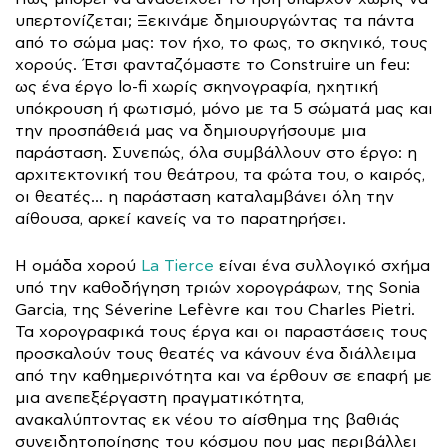
υπερτονίζεται; Ξεκινάμε δημιουργώντας τα πάντα
από τo σώμα μας: τον ήχο, το φως, το σκηνικό, τους
χορούς. Έτσι φανταζόμαστε το Construire un feu:
ως ένα έργο lo-fi χωρίς σκηνογραφία, ηχητική
υπόκρουση ή φωτισμό, μόνο με τα 5 σώματά μας και
την προσπάθειά μας να δημιουργήσουμε μια
παράσταση. Συνεπώς, όλα συμβάλλουν στο έργο: η
αρχιτεκτονική του θεάτρου, τα φώτα του, ο καιρός,
οι θεατές… η παράσταση καταλαμβάνει όλη την
αίθουσα, αρκεί κανείς να το παρατηρήσει.
Η ομάδα χορού
La Tierce
είναι ένα συλλογικό σχήμα
υπό την καθοδήγηση τριών χορογράφων, της Sonia
Garcia, της Séverine Lefèvre και του Charles Pietri.
Τα χορογραφικά τους έργα και οι παραστάσεις τους
προσκαλούν τους θεατές να κάνουν ένα διάλλειμα
από την καθημερινότητα και να έρθουν σε επαφή με
μια ανεπεξέργαστη πραγματικότητα,
ανακαλύπτοντας εκ νέου το αίσθημα της βαθιάς
συνειδητοποίησης του κόσμου που μας περιβάλλει