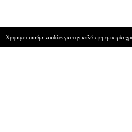
Xρησιμοποιούμε cookies για την καλύτερη εμπειρία χ
ΕΓΓΡΑΦΕΙΤΕ ΣΤΟ NEWSLETTER ΜΑΣ
Ενημερωθείτε για τα εκπαιδευτικά προγράμματα και 
Γαλλικού Ινστιτούτου Ελλάδος
Όνομα