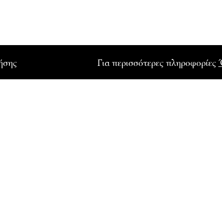
ρήσης
Για περισσότερες πληροφορίες
ΤΟ ΓΑΛΛΙΚΟ ΙΝΣΤΙΤ
ΕΛΛΑΔΟΣ
εκδηλώσεις του
Το Γαλλικό Ινστιτούτο Ελ
Αθήνα
Το Γαλλικό Ινστιτούτο Ελ