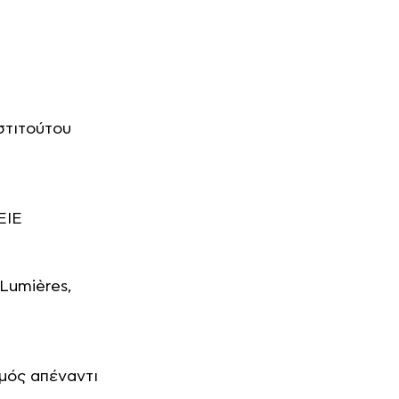
στιτούτου
ΕΙΕ
 Lumières,
μός απέναντι