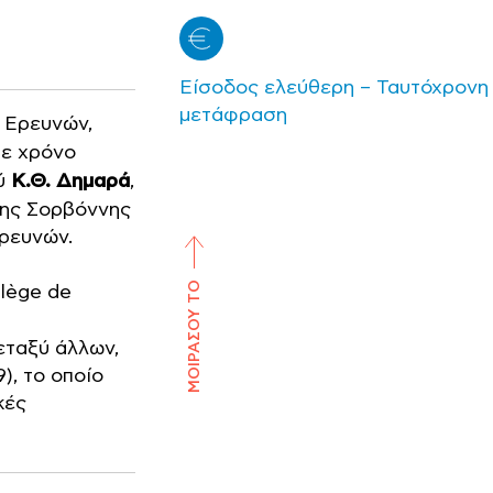
Είσοδος ελεύθερη – Ταυτόχρονη
μετάφραση
 Ερευνών,
θε χρόνο
ού
Κ.Θ. Δημαρά
,
της Σορβόννης
Ερευνών.
ΜΟΙΡΑΣΟΥ ΤΟ
llège de
εταξύ άλλων,
), το οποίο
κές