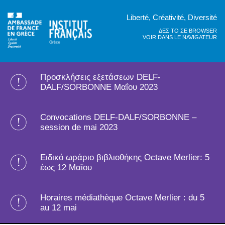
Liberté, Créativité, Diversité
ΔΕΣ ΤΟ ΣΕ BROWSER
VOIR DANS LE NAVIGATEUR
Προσκλήσεις εξετάσεων DELF-
DALF/SORBONNE Μαΐου 2023
Convocations DELF-DALF/SORBONNE –
session de mai 2023
Ειδικό ωράριο βιβλιοθήκης Octave Merlier: 5
έως 12 Μαΐου
Horaires médiathèque Octave Merlier : du 5
au 12 mai