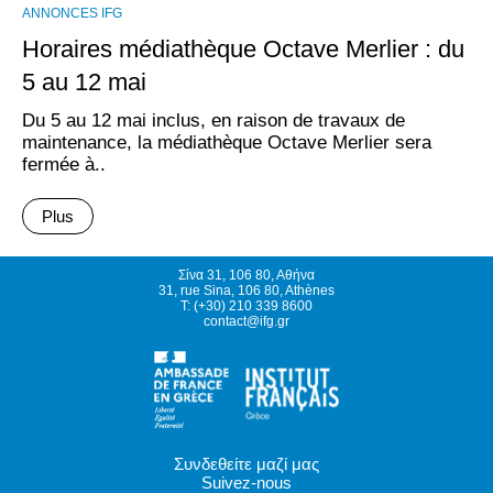
ANNONCES IFG
Horaires médiathèque Octave Merlier : du
5 au 12 mai
Du 5 au 12 mai inclus, en raison de travaux de
maintenance, la médiathèque Octave Merlier sera
fermée à..
Plus
Σίνα 31, 106 80, Αθήνα
31, rue Sina, 106 80, Athènes
T: (+30) 210 339 8600
contact@ifg.gr
Συνδεθείτε μαζί μας
Suivez-nous