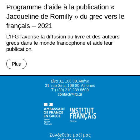
Programme d’aide à la publication «
Jacqueline de Romilly » du grec vers le
français – 2021
L'IFG favorise la diffusion du livre et des auteurs
grecs dans le monde francophone et aide leur
publication.
Plus
Σίνα 31, 106 80, Αθήνα
31, rue Sina, 106 80, Athènes
T: (+30) 210 339 8600
contact@ifg.gr
Συνδεθείτε μαζί μας