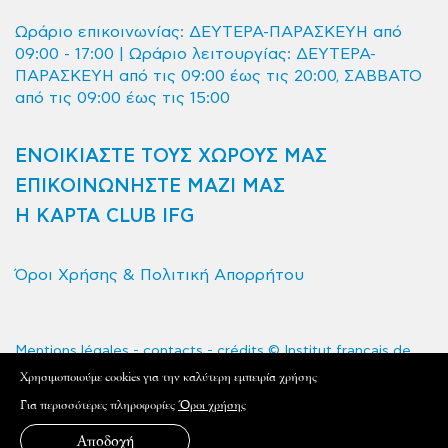
Ωράριο επικοινωνίας: ΔΕΥΤΕΡΑ-ΠΑΡΑΣΚΕΥΗ από
09:00 - 17:00 | Ωράριο λειτουργίας: ΔΕΥΤΕΡΑ-
ΠΑΡΑΣΚΕΥΗ από τις 09:00 έως τις 20:00, ΣΑΒΒΑΤΟ
από τις 09:00 έως τις 15:00
ΕΝΟΙΚΙΑΣΤΕ ΤΟΥΣ ΧΩΡΟΥΣ ΜΑΣ
ΕΠΙΚΟΙΝΩΝΗΣΤΕ ΜΑΖΙ ΜΑΣ
Η ΚΑΡΤΑ CLUB IFG
Όροι Χρήσης & Πολιτική Απορρήτου
Mentions légales - contacts - crédits © Institut français de
Grèce 2020 - Tous droits réservés
Xρησιμοποιούμε cookies για την καλύτερη εμπειρία χρήσης
L'Institut français de Grèce est le service de coopération et
Για περισσότερες πληροφορίες
Όροι χρήσης
d'action culturelle de l'Ambassade de France en Grèce.
Αποδοχή