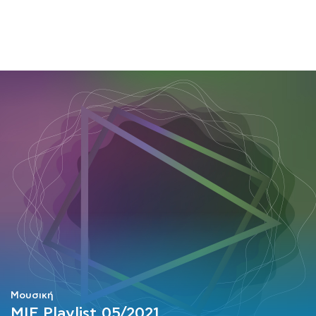
ΜΑΘΗΜΑΤΑ
ΕΞΕΤΑΣΕΙΣ
ΣΠΟΥΔΕΣ
ΣΥΝΕΡΓΕΙΕΣ
ΒΙΒΛΙΟΘΗΚΗ
Μουσική
MIF Playlist 05/2021