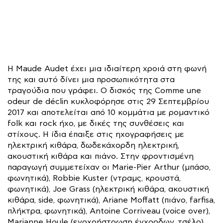
Η Maude Audet έχει μια ιδιαίτερη χροιά στη φωνή
της και αυτό δίνει μια προσωπικότητα στα
τραγούδια που γράφει. Ο δισκός της Comme une
odeur de déclin κυκλοφόρησε στις 29 Σεπτεμβρίου
2017 και αποτελείται από 10 κομμάτια με ρομαντικό
folk και rock ήχο, με δικές της συνθέσεις και
στίχους. Η ίδια έπαιξε στις ηχογραφήσεις με
ηλεκτρική κιθάρα, δωδεκάχορδη ηλεκτρική,
ακουστική κιθάρα και πιάνο. Στην φροντισμένη
παραγωγή συμμετείχαν οι Marie-Pier Arthur (μπάσο,
φωνητικά), Robbie Kuster (ντραμς, κρουστά,
φωνητικά), Joe Grass (ηλεκτρική κιθάρα, ακουστική
κιθάρα, side, φωνητικά), Ariane Moffatt (πιάνο, farfisa,
πλήκτρα, φωνητικά), Antoine Corriveau (voice over),
Marianne Houle (ενοχρήστρωση έγχορδων, τσέλο),