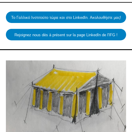
Το Γαλλικό Ινστιτούτο τώρα και στο LinkedIn. Ακολουθήστε μας!
Rejoignez nous dès à présent sur la page LinkedIn de l'IFG !