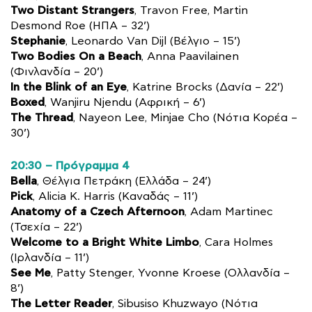
Two Distant Strangers
, Travon Free, Martin
Desmond Roe (ΗΠΑ – 32’)
Stephanie
, Leonardo Van Dijl (Βέλγιο – 15’)
Two Bodies On a Beach
, Anna Paavilainen
(Φινλανδία – 20’)
In the Blink of an Eye
, Katrine Brocks (Δανία – 22’)
Boxed
, Wanjiru Njendu (Αφρική – 6’)
The Thread
, Nayeon Lee, Minjae Cho (Νότια Κορέα –
30’)
20:30 – Πρόγραμμα 4
Bella
, Θέλγια Πετράκη (Ελλάδα – 24’)
Pick
, Alicia K. Harris (Καναδάς – 11’)
Anatomy of a Czech Afternoon
, Adam Martinec
(Τσεχία – 22’)
Welcome to a Bright White Limbo
, Cara Holmes
(Ιρλανδία – 11’)
See Me
, Patty Stenger, Yvonne Kroese (Oλλανδία –
8’)
The Letter Reader
, Sibusiso Khuzwayo (Νότια