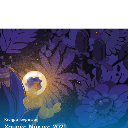
ΜΑΘΗΜΑΤΑ
ΕΞΕΤΑΣΕΙΣ
ΣΠΟΥΔΕΣ
ΣΥΝΕΡΓΕΙΕΣ
ΒΙΒΛΙΟΘΗΚΗ
Κινηματογράφος
Χρυσές Νύχτες 2021