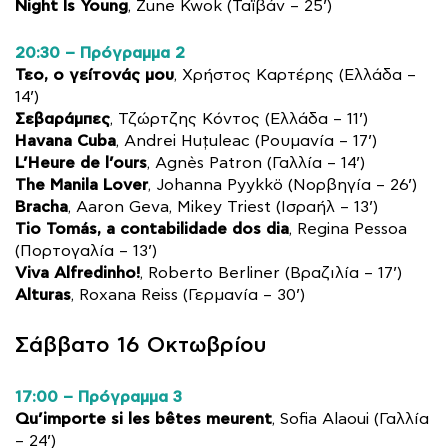
Night Is Young
, Zune Kwok (Ταϊβάν – 25’)
20:30 – Πρόγραμμα 2
Τεο, ο γείτονάς μου
, Χρήστος Καρτέρης (Ελλάδα –
14’)
Σεβαράμπες
, Τζώρτζης Κόντος (Ελλάδα – 11’)
Havana Cuba
, Andrei Huţuleac (Ρουμανία – 17’)
L’Heure de l’ours
, Agnès Patron (Γαλλία – 14’)
The Manila Lover
, Johanna Pyykkö (Νορβηγία – 26’)
Bracha
, Aaron Geva, Mikey Triest (Ισραήλ – 13’)
Tio Tomás, a contabilidade dos dia
, Regina Pessoa
(Πορτογαλία – 13’)
Viva Alfredinho!
, Roberto Berliner (Βραζιλία – 17’)
Alturas
, Roxana Reiss (Γερμανία – 30’)
Σάββατο 16 Οκτωβρίου
17:00 – Πρόγραμμα 3
Qu’importe si les bêtes meurent
, Sofia Alaoui (Γαλλία
– 24’)