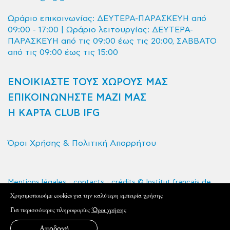
Ωράριο επικοινωνίας: ΔΕΥΤΕΡΑ-ΠΑΡΑΣΚΕΥΗ από
09:00 - 17:00 | Ωράριο λειτουργίας: ΔΕΥΤΕΡΑ-
ΠΑΡΑΣΚΕΥΗ από τις 09:00 έως τις 20:00, ΣΑΒΒΑΤΟ
από τις 09:00 έως τις 15:00
ΕΝΟΙΚΙΑΣΤΕ ΤΟΥΣ ΧΩΡΟΥΣ ΜΑΣ
ΕΠΙΚΟΙΝΩΝΗΣΤΕ ΜΑΖΙ ΜΑΣ
Η ΚΑΡΤΑ CLUB IFG
Όροι Χρήσης & Πολιτική Απορρήτου
Mentions légales - contacts - crédits © Institut français de
Grèce 2020 - Tous droits réservés
Xρησιμοποιούμε cookies για την καλύτερη εμπειρία χρήσης
L'Institut français de Grèce est le service de coopération et
Για περισσότερες πληροφορίες
Όροι χρήσης
d'action culturelle de l'Ambassade de France en Grèce.
Αποδοχή