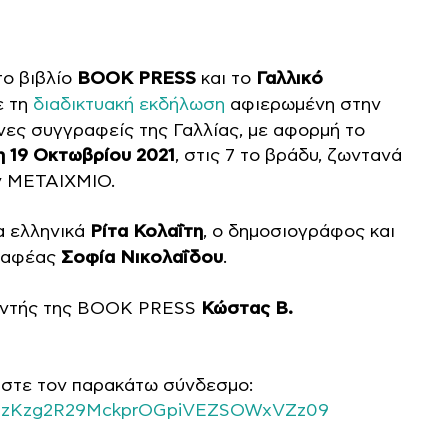
 το βιβλίο
BOOK PRESS
και το
Γαλλικό
ε τη
διαδικτυακή εκδήλωση
αφιερωμένη στην
ονες συγγραφείς της Γαλλίας, με αφορμή το
η 19 Οκτωβρίου 2021
, στις 7 το βράδυ, ζωντανά
 ΜΕΤΑΙΧΜΙΟ.
α ελληνικά
Ρίτα Κολαΐτη
, ο δημοσιογράφος και
ραφέας
Σοφία Νικολαΐδου
.
θυντής της BOOK PRESS
Κώστας Β.
ήστε τον παρακάτω σύνδεσμο:
=c1ZzKzg2R29MckprOGpiVEZSOWxVZz09