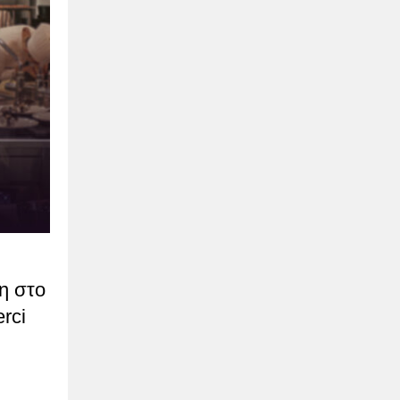
ση στο
rci