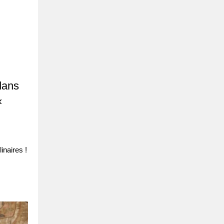
 dans
«
inaires !