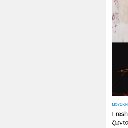
ΜΟΥΣΙΚΉ
Fresh
ζωντα