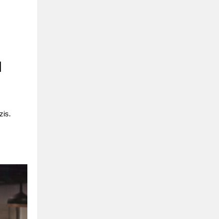
|
zis.