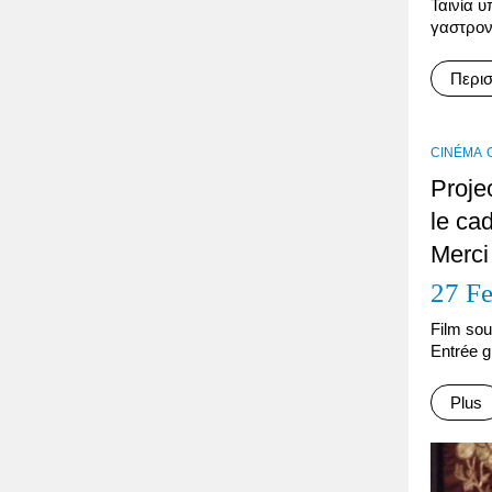
Ταινία 
γαστρον
Περι
CINÉMA
Projec
le ca
Merci
27 F
Film sou
Entrée gr
Plus