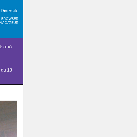
 Diversité
Ε BROWSER
NAVIGATEUR
: από
 du 13