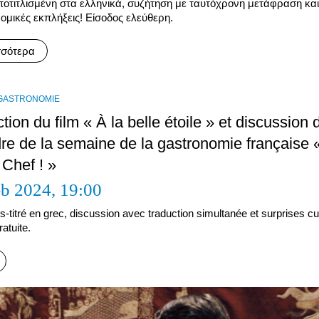
υποτιτλισμένη στα ελληνικά, συζήτηση με ταυτόχρονη μετάφραση και
ομικές εκπλήξεις! Είσοδος ελεύθερη.
σσότερα
GASTRONOMIE
tion du film « À la belle étoile » et discussion
dre de la semaine de la gastronomie française 
 Chef ! »
eb 2024,
19:00
s-titré en grec, discussion avec traduction simultanée et surprises cul
atuite.