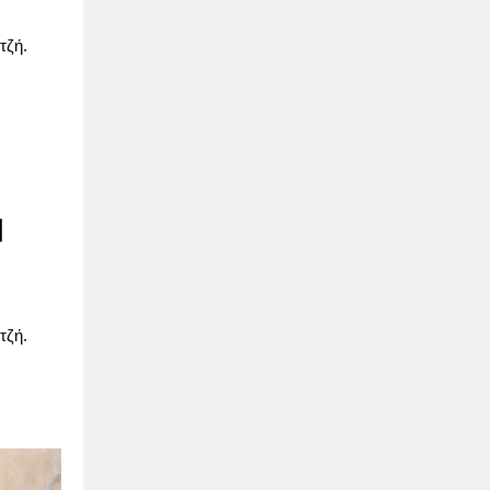
τζή.
|
τζή.