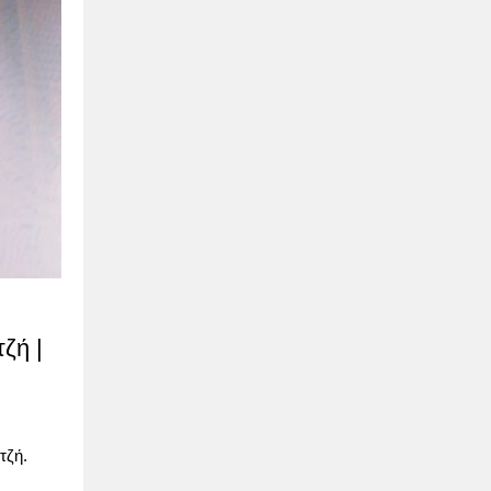
ζή |
τζή.