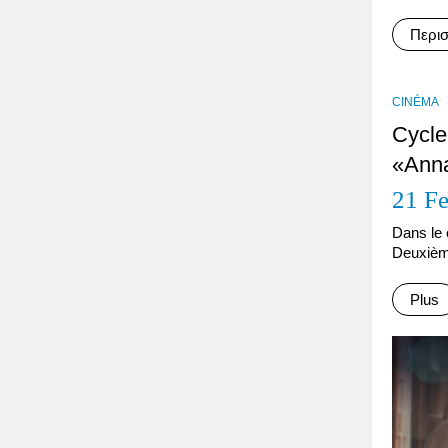
Περι
CINÉMA
Cycle
«Anna
21 F
Dans le 
Deuxième
Plus