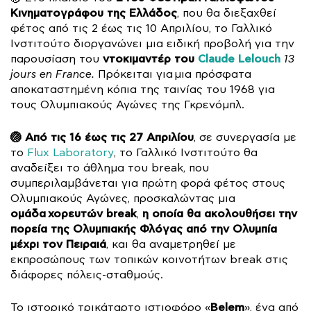
Κινηματογράφου της Ελλάδος
, που θα διεξαχθεί
φέτος από τις 2 έως τις 10 Απριλίου, το Γαλλικό
Ινστιτούτο διοργανώνει μια ειδική προβολή για την
ντοκιμαντέρ του
Claude Lelouch
παρουσίαση του
13
jours en France
.
Πρόκειται για μια πρόσφατα
αποκαταστημένη κόπια της ταινίας του 1968 για
τους Ολυμπιακούς Αγώνες της Γκρενόμπλ.
🏐 Από τις 16 έως τις 27 Απριλίου
, σε συνεργασία με
το
Flux Laboratory
, το Γαλλικό Ινστιτούτο θα
αναδείξει το άθλημα του break, που
συμπεριλαμβάνεται για πρώτη φορά φέτος στους
Ολυμπιακούς Αγώνες, προσκαλώντας μια
ομάδα χορευτών break
η οποία θα ακολουθήσει την
,
πορεία της Ολυμπιακής Φλόγας
από την Ολυμπία
μέχρι τον Πειραιά
, και θα αναμετρηθεί με
εκπροσώπους των τοπικών κοινοτήτων break στις
διάφορες πόλεις-σταθμούς.
Belem
Το ιστορικό τρικάταρτο ιστιοφόρο «
», ένα από