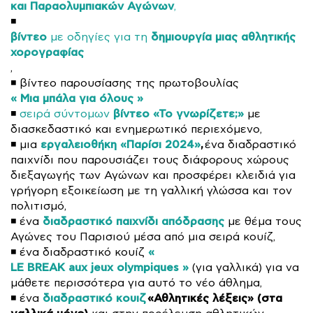
και Παραολυμπιακών Αγώνων
,
◾
βίντεο
δημιουργία μιας αθλητικής
με οδηγίες για τη
χορογραφίας
,
◾ βίντεο παρουσίασης της πρωτοβουλίας
« Μια μπάλα για όλους »
βίντεο «Το γνωρίζετε;»
◾
σειρά σύντομων
με
διασκεδαστικό και ενημερωτικό περιεχόμενο,
εργαλειοθήκη «Παρίσι 2024»
,
◾ μια
ένα διαδραστικό
παιχνίδι που παρουσιάζει τους διάφορους χώρους
διεξαγωγής των Αγώνων και προσφέρει κλειδιά για
γρήγορη εξοικείωση με τη γαλλική γλώσσα και τον
πολιτισμό,
διαδραστικό παιχνίδι
απόδρασης
◾ ένα
με θέμα τους
Αγώνες του Παρισιού μέσα από μια σειρά κουίζ,
«
◾ ένα διαδραστικό κουίζ
LE BREAK aux jeux olympiques »
(για γαλλικά) για να
μάθετε περισσότερα για αυτό το νέο άθλημα,
διαδραστικό κουιζ
«Αθλητικές λέξεις» (στα
◾ ένα