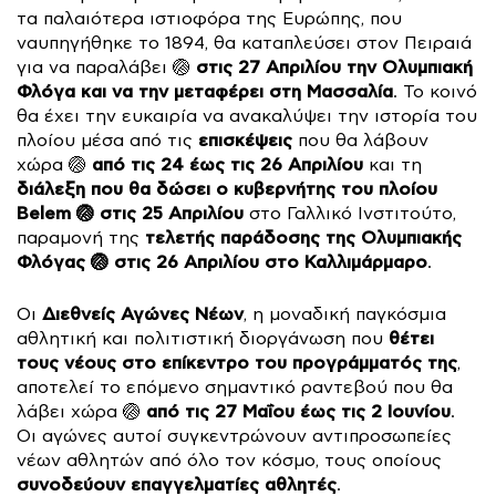
τα παλαιότερα ιστιοφόρα της Ευρώπης, που
ναυπηγήθηκε το 1894, θα καταπλεύσει στον Πειραιά
στις 27 Απριλίου
την Ολυμπιακή
για να παραλάβει 🏐
Φλόγα και να την μεταφέρει στη Μασσαλία
. Το κοινό
θα έχει την ευκαιρία να ανακαλύψει την ιστορία του
επισκέψεις
πλοίου μέσα από τις
που θα λάβουν
από τις 24 έως τις 26 Απριλίου
χώρα 🏐
και τη
διάλεξη
που θα δώσει ο κυβερνήτης του πλοίου
Belem 🏐 στις 25 Απριλίου
στο Γαλλικό Ινστιτούτο,
τελετής παράδοσης της Ολυμπιακής
παραμονή της
Φλόγας 🏐 στις 26 Απριλίου στο Καλλιμάρμαρο
.
Διεθνείς Αγώνες Νέων
Οι
, η μοναδική παγκόσμια
θέτει
αθλητική και πολιτιστική διοργάνωση που
τους νέους στο επίκεντρο του προγράμματός της
,
αποτελεί το επόμενο σημαντικό ραντεβού που θα
από τις 27 Μαΐου έως τις 2 Ιουνίου
λάβει χώρα 🏐
.
Οι αγώνες αυτοί συγκεντρώνουν αντιπροσωπείες
νέων αθλητών από όλο τον κόσμο, τους οποίους
συνοδεύουν επαγγελματίες αθλητές
.