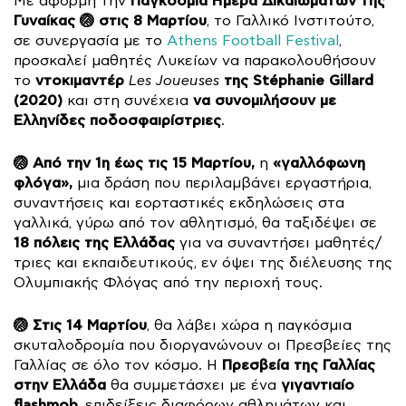
Παγκόσμια Ημέρα Δικαιωμάτων της
Με αφορμή την
Γυναίκας 🏐 στις 8 Μαρτίου
, το Γαλλικό Ινστιτούτο,
σε συνεργασία με το
Athens Football Festival
,
προσκαλεί μαθητές Λυκείων να παρακολουθήσουν
ντοκιμαντέρ
της Stéphanie Gillard
το
Les Joueuses
(2020)
να συνομιλήσουν με
και στη συνέχεια
Ελληνίδες ποδοσφαιρίστριες
.
🏐 Από την 1η έως τις 15 Μαρτίου,
«γαλλόφωνη
η
φλόγα»,
μια δράση που περιλαμβάνει εργαστήρια,
συναντήσεις και εορταστικές εκδηλώσεις στα
γαλλικά, γύρω από τον αθλητισμό, θα ταξιδέψει σε
18 πόλεις της Ελλάδας
για να συναντήσει μαθητές/
τριες και εκπαιδευτικούς, εν όψει της διέλευσης της
Ολυμπιακής Φλόγας από την περιοχή τους.
🏐 Στις 14 Μαρτίου
, θα λάβει χώρα η παγκόσμια
σκυταλοδρομία που διοργανώνουν οι Πρεσβείες της
Πρεσβεία της Γαλλίας
Γαλλίας σε όλο τον κόσμο. Η
στην Ελλάδα
γιγαντιαίο
θα συμμετάσχει με ένα
flashmob
, επιδείξεις διαφόρων αθλημάτων και