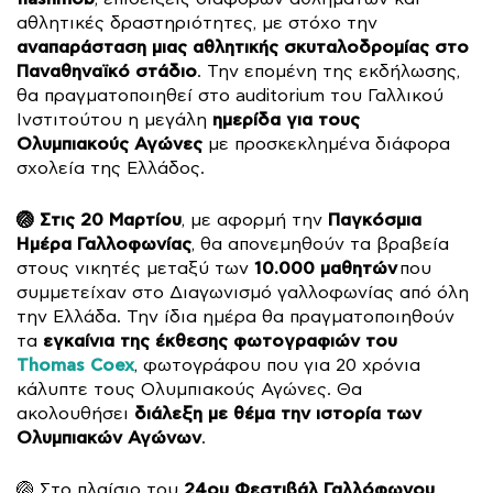
αθλητικές δραστηριότητες, με στόχο την
αναπαράσταση μιας αθλητικής σκυταλοδρομίας στο
Παναθηναϊκό στάδιο
. Την επομένη της εκδήλωσης,
θα πραγματοποιηθεί στο auditorium του Γαλλικού
ημερίδα για τους
Ινστιτούτου η μεγάλη
Ολυμπιακούς Αγώνες
με προσκεκλημένα διάφορα
σχολεία της Ελλάδος.
🏐 Στις 20 Μαρτίου
Παγκόσμια
, με αφορμή την
Ημέρα Γαλλοφωνίας
, θα απονεμηθούν τα βραβεία
10.000 μαθητών
στους νικητές μεταξύ των
που
συμμετείχαν στο Διαγωνισμό γαλλοφωνίας από όλη
την Ελλάδα. Την ίδια ημέρα θα πραγματοποιηθούν
εγκαίνια της έκθεσης φωτογραφιών του
τα
Thomas Coex
, φωτογράφου που για 20 χρόνια
κάλυπτε τους Ολυμπιακούς Αγώνες. Θα
διάλεξη
με θέμα την ιστορία των
ακολουθήσει
Ολυμπιακών Αγώνων
.
24ου Φεστιβάλ Γαλλόφωνου
🏐 Στο πλαίσιο του