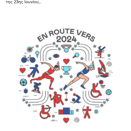
της 23ης Ιουνίου,..