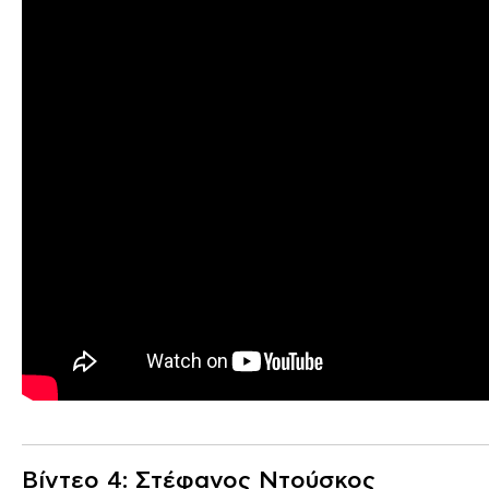
Βίντεο 4: Στέφανος Ντούσκος