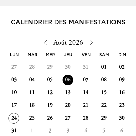
CALENDRIER DES MANIFESTATIONS
Aoút 2026
LUN
MAR
MER
JEU
VEN
SAM
DIM
27
28
29
30
31
01
02
03
04
05
06
07
08
09
10
11
12
13
14
15
16
0
Évènement(s)
17
18
19
20
21
22
23
25
26
27
28
29
30
24
31
1
2
3
4
5
6