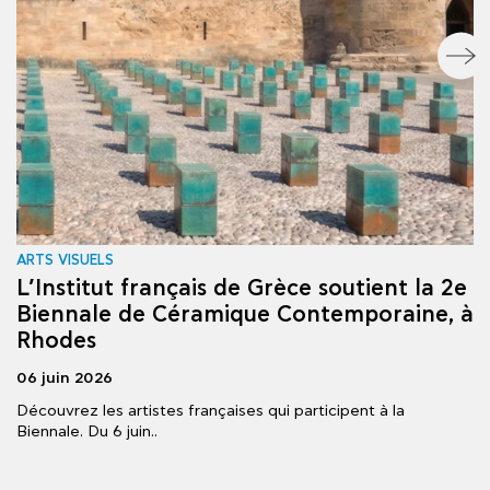
ARTS VISUELS
C
L’Institut français de Grèce soutient la 2e
L
Biennale de Céramique Contemporaine, à
f
Rhodes
2
06 juin 2026
06
Vi
Découvrez les artistes françaises qui participent à la
Biennale. Du 6 juin..