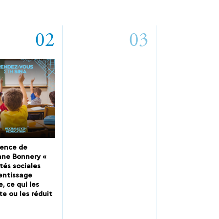
02
03
ence de
ne Bonnery «
tés sociales
entissage
e, ce qui les
te ou les réduit