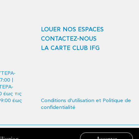
LOUER NOS ESPACES
CONTACTEZ-NOUS
LA CARTE CLUB IFG
ΥΤΕΡΑ-
7:00 |
ΤΕΡΑ-
 έως τις
09:00 έως
Conditions d’utilisation et Politique de
confidentialité
Created by:
Developed by:
lisation
Accepter
[ ]