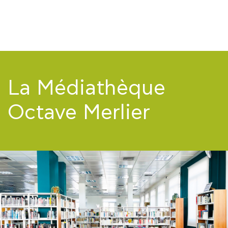
COURS
EXAMENS
ETUDES
La Médiathèque
SYNERGIES
Octave Merlier
LA MÉDIATHÈQUE