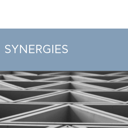
COURS
EXAMENS
ETUDES
SYNERGIES
SYNERGIES
LA MÉDIATHÈQUE