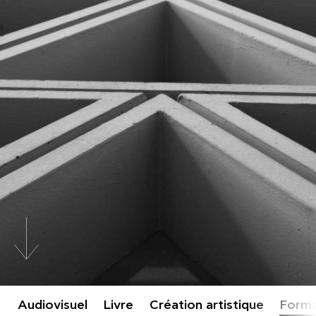
Αudiovisuel
Livre
Création artistique
Forma