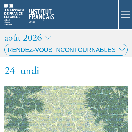
août 2026
COURS
août 2026
EXAMENS
ETUDES
24
lundi
SYNERGIES
LA MÉDIATHÈQUE