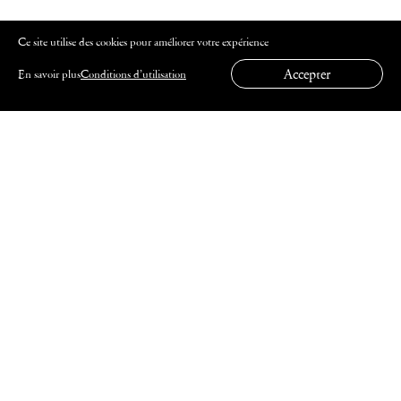
Ce site utilise des cookies pour améliorer votre expérience
Accepter
En savoir plus
Conditions d’utilisation
INSCRIVEZ-VOUS À NOTRE NEWSLETTER
Découvrez les programmes pédagogiques et les
événements de l'Institut français de Grèce
Nom
Email
J'accepte les conditions d'utilisation