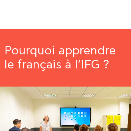
COURS
EXAMENS
ETUDES
Pourquoi apprendre
SYNERGIES
le français à l’IFG ?
LA MÉDIATHÈQUE