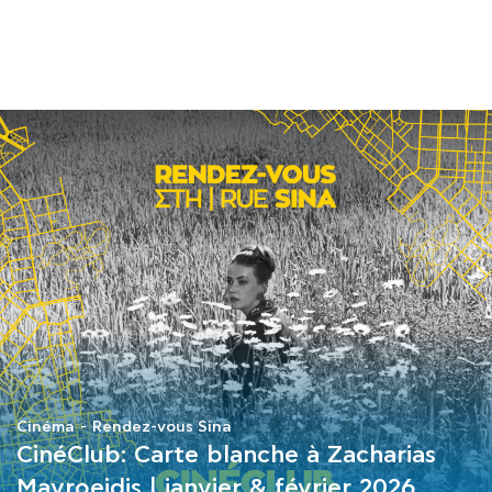
COURS
EXAMENS
ETUDES
SYNERGIES
LA MÉDIATHÈQUE
Cinéma
Rendez-vous Sina
CinéClub: Carte blanche à Zacharias
Mavroeidis | janvier & février 2026