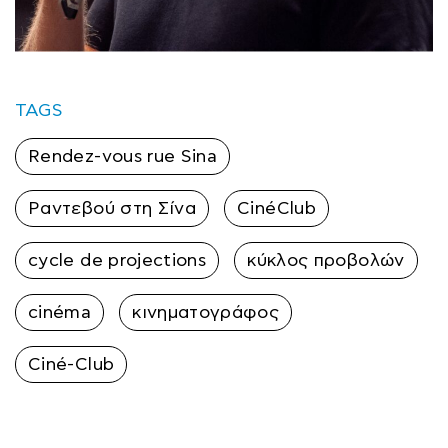
TAGS
Rendez-vous rue Sina
Ραντεβού στη Σίνα
CinéClub
cycle de projections
κύκλος προβολών
cinéma
κινηματογράφος
Ciné-Club