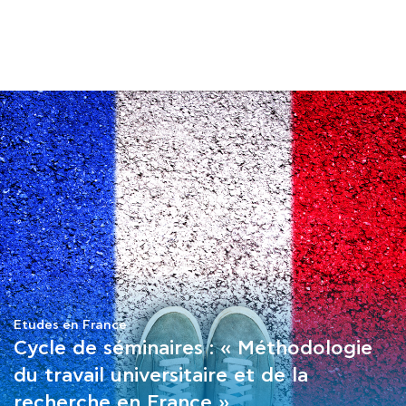
COURS
EXAMENS
ETUDES
SYNERGIES
LA MÉDIATHÈQUE
Εtudes en France
Cycle de séminaires : « Méthodologie
du travail universitaire et de la
recherche en France »