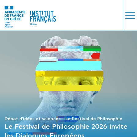
COURS
EXAMENS
ETUDES
SYNERGIES
LA MÉDIATHÈQUE
Débat d'idées et sciences
Le Festival de Philosophie
Le Festival de Philosophie 2026 invite
les Dialogues Européens