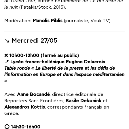
au
Grand Tour
, autrice notamment de
Ce qui reste de
la nuit
(Patakis/Stock, 2015).
Manolis Piblis
Modération:
(journaliste, Vouli TV)
↘︎ Mercredi 27/05
❌ 10h00-12h00 (fermé au public)
📍 Lycée franco-hellénique Eugène Delacroix
Table ronde « La liberté de la presse et les défis de
l’information en Europe et dans l’espace méditerranéen
»
Anne Bocandé
Avec
, directrice éditoriale de
Basile Dekonink
Reporters Sans Frontières,
et
Alexandros Kottis
, correspondants français en
Grèce.
⭕ 14h30-16h00