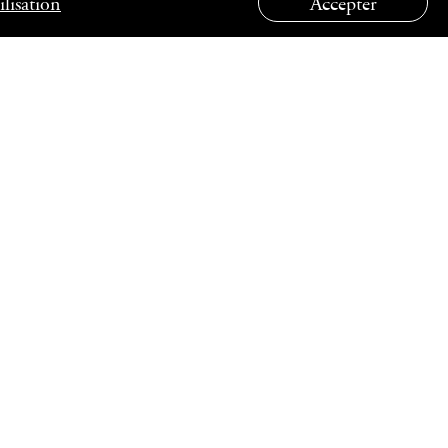
lisation
Accepter
S DE
SUIVEZ-NOUS
ce à Athènes
e à Larissa
e à Patras