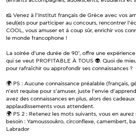
(enfants accompagnés, adolescents, étudiants et a
🧀 Venez à l’Institut français de Grèce avec vos am
seul(e)s pour participer au concours, rencontrer l
COOL, vous amuser et à coup sûr, enrichir vos con
le monde francophone !
La soirée d’une durée de 90’, offre une expérience
qui se veut PROFITABLE À TOUS 👽. Quoi de mieux
pour rafraîchir ou approfondir ses connaissances ?
🌍 PS : Aucune connaissance préalable (français, g
n’est requise pour s’amuser, juste l’envie d’apprend
avez des connaissances en plus, alors des cadeaux
applaudissements vous attendent.
🌍 PS 2 : Retenez les mots suivants, vous en aure
besoin : Yamoussoukro, circonflexe, camembert, b
Labrador