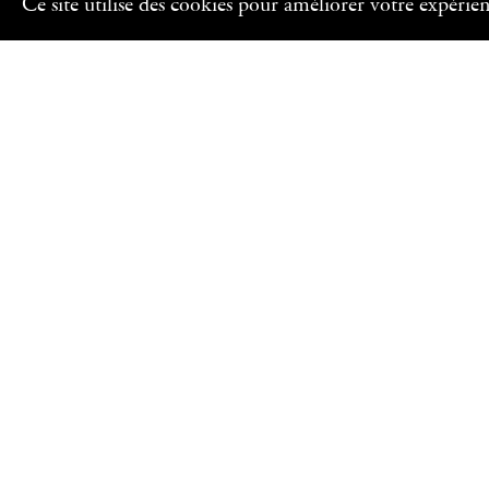
Ce site utilise des cookies pour améliorer votre expérie
INSCRIVEZ-VOUS À NOTRE NEWSLETTER
Découvrez les programmes pédagogiques et les événem
français de Grèce
Nom
Email
J'accepte les conditions d'utilisation