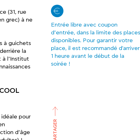
ce (31, rue
en grec) à ne
Entrée libre avec coupon
d’entrée, dans la limite des place
disponibles. Pour garantir votre
s à guichets
place, il est recommandé d'arriver
errière la
1 heure avant le début de la
à l’Institut
soirée !
onnaissances
Y COOL
 idéale pour
PARTAGER
en
nction d’âge