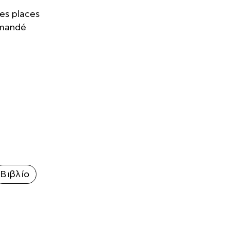
es places
ommandé
Βιβλίο