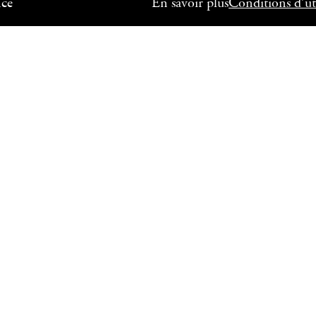
nce
En savoir plus
Conditions d’uti
L’INSTITUT FRANÇAI
GRÈCE
ents de l'Institut
L’Institut français de Grè
L’Institut français de Grèc
L’Institut français de Grèc