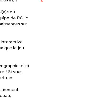
dultes) !
i(e)s ou
’équipe de POLY
naissances sur
 interactive
 que le jeu
éographie, etc)
re ! Si vous
 et des
z sûrement
aobab,