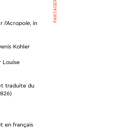
PARTAGER
ur l’Acropole
, in
Denis Kohler
r Louise
et traduite du
1826)
it en français