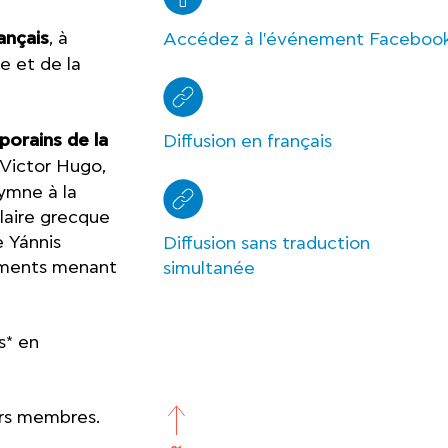
ançais
, à
Accédez à l'événement Faceboo
e et de la
porains de la
Diffusion en français
 Victor Hugo,
Hymne à la
laire grecque
e Yánnis
Diffusion sans traduction
nements menant
simultanée
s* en
urs membres.