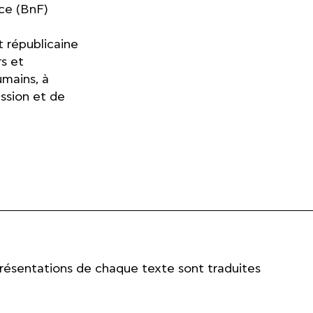
ce (BnF)
t républicaine
s et
umains, à
ssion et de
présentations de chaque texte sont traduites