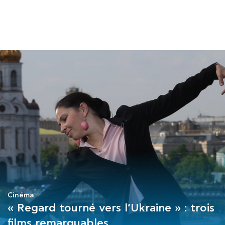
COURS
EXAMENS
ETUDES
SYNERGIES
LA MÉDIATHÈQUE
Cinéma
« Regard tourné vers l’Ukraine » : trois
films remarquables