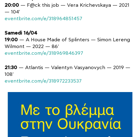
20:00
— F@ck this job — Vera Krichevskaya — 2021
— 104′
eventbrite.com/e/318964851457
Samedi 16/04
19:00
— A House Made of Splinters — Simon Lereng
Wilmont — 2022 — 86′
eventbrite.com/e/318969846397
21:30
— Atlantis — Valentyn Vasyanovych — 2019 —
108′
eventbrite.com/e/318972233537