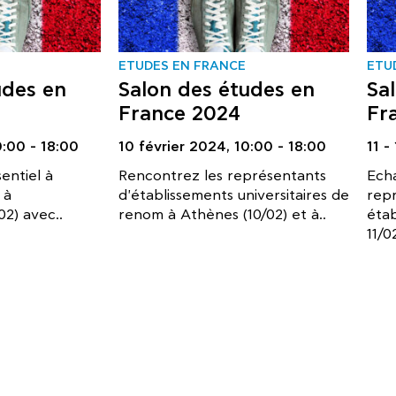
ΕTUDES EN FRANCE
ΕTU
udes en
Salon des études en
Sa
France 2024
Fr
0:00 - 18:00
10 février 2024,
10:00 - 18:00
11 -
entiel à
Rencontrez les représentants
Ech
 à
d'établissements universitaires de
rep
02) avec..
renom à Athènes (10/02) et à..
étab
11/0