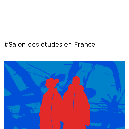
COURS
EXAMENS
ETUDES
#Salon des études en France
SYNERGIES
LA MÉDIATHÈQUE