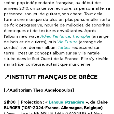
scène pop indépendante française, au début des
années 2010, on salue son écriture, sa personnalité, sa
présence, son jeu de guitare, son chant. Tout cela
forme une musique de plus en plus personnelle, sorte
de folk progressive, nourrie de mélodies, de sonorités
électriques et de textures envoûtantes. Après
l’album new wave
Adieu l’enfance
,
Triomphe
(arrangé
de bois et de cuivres), puis
Vie Future
(arrangé de
cordes), son dernier album
Tarbes
redescend sur
terre : c’est un concept album sur sa ville natale,
située dans le Sud-Ouest de la France. Elle s’y révèle
narratrice, conteuse, autant que musicienne.
📍INSTITUT FRANÇAIS DE GRÈCE
[📍Auditorium Theo Angelopoulos]
21h30 │ Projection : «
Langue étrangère
», de Claire
BURGER (105’-2024-France, Allemagne, Belgique)
ℹ️ Avec : Josefa HEINSIUS, Lilith GRASMUG, et Nina