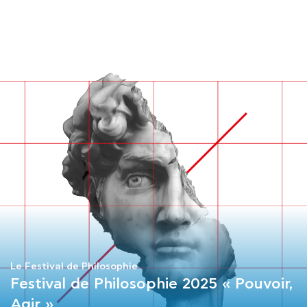
COURS
EXAMENS
ETUDES
SYNERGIES
LA MÉDIATHÈQUE
Le Festival de Philosophie
Festival de Philosophie 2025 « Pouvoir,
Agir »