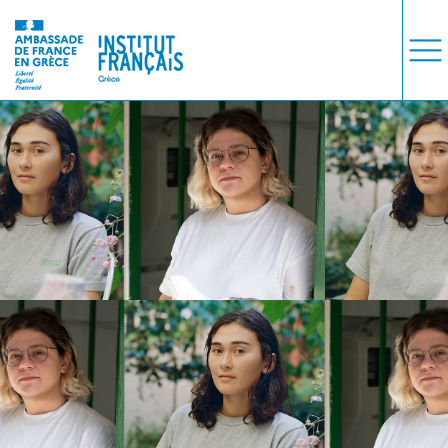
COURS
EXAMENS
ETUDES
SYNERGIES
LA MÉDIATHÈQUE