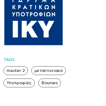
TAGS
master 2
μεταπτυχιακό
Υποτροφίες
Bourses