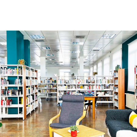
COURS
EXAMENS
ETUDES
SYNERGIES
LA MÉDIATHÈQUE