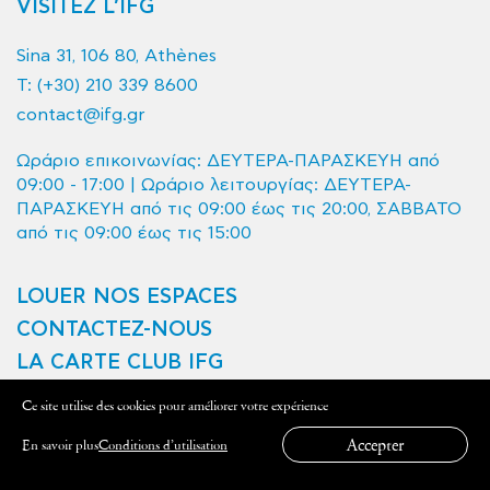
VISITEZ L’IFG
Sina 31, 106 80, Athènes
T:
(+30) 210 339 8600
contact@ifg.gr
Ωράριο επικοινωνίας: ΔΕΥΤΕΡΑ-ΠΑΡΑΣΚΕΥΗ από
09:00 - 17:00 | Ωράριο λειτουργίας: ΔΕΥΤΕΡΑ-
ΠΑΡΑΣΚΕΥΗ από τις 09:00 έως τις 20:00, ΣΑΒΒΑΤΟ
από τις 09:00 έως τις 15:00
LOUER NOS ESPACES
CONTACTEZ-NOUS
LA CARTE CLUB IFG
Ce site utilise des cookies pour améliorer votre expérience
Conditions d’utilisation et Politique de confidentialité
Accepter
En savoir plus
Conditions d’utilisation