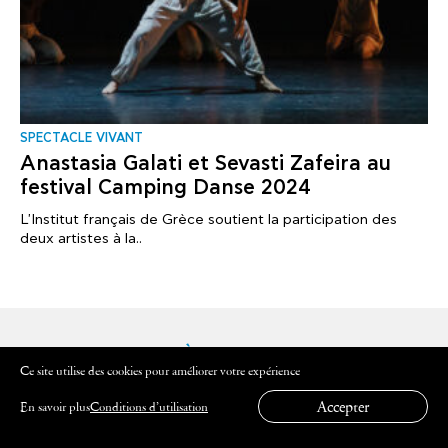
SPECTACLE VIVANT
Anastasia Galati et Sevasti Zafeira au
festival Camping Danse 2024
L'Institut français de Grèce soutient la participation des
deux artistes à la..
INSCRIVEZ-VOUS À NOTRE NEWSLETTER
Ce site utilise des cookies pour améliorer votre expérience
Découvrez les programmes pédagogiques et les
Accepter
En savoir plus
Conditions d’utilisation
événements de l'Institut français de Grèce