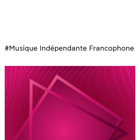
COURS
EXAMENS
ETUDES
#Musique Indépendante Francophone
SYNERGIES
LA MÉDIATHÈQUE