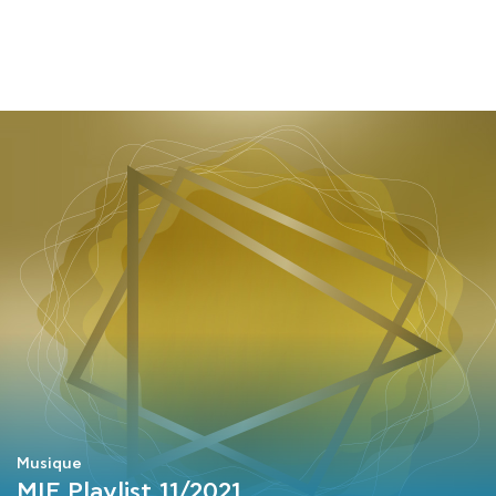
COURS
EXAMENS
ETUDES
SYNERGIES
LA MÉDIATHÈQUE
Musique
MIF Playlist 11/2021