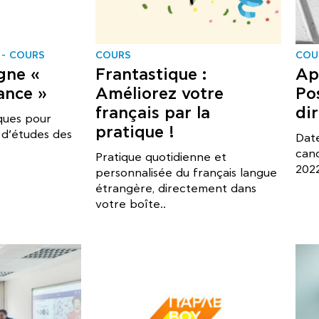
COURS
COURS
COU
igne «
Frantastique :
Ap
ance »
Améliorez votre
Po
français par la
di
iques pour
pratique !
 d’études des
Date
can
Pratique quotidienne et
2022
personnalisée du français langue
étrangère, directement dans
votre boîte..