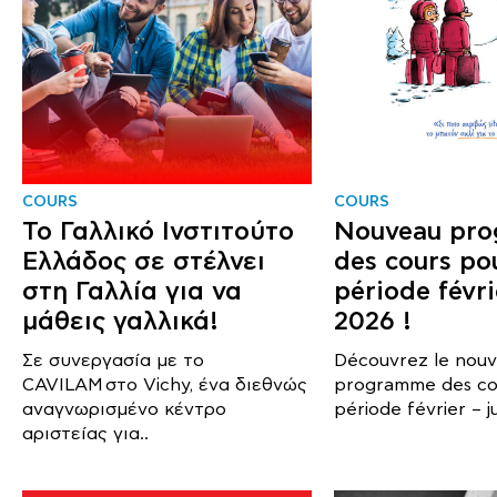
COURS
COURS
Το Γαλλικό Ινστιτούτο
Nouveau pr
Ελλάδος σε στέλνει
des cours pou
στη Γαλλία για να
période févri
μάθεις γαλλικά!
2026 !
Σε συνεργασία με το
Découvrez le nou
CAVILAM στο Vichy, ένα διεθνώς
programme des cou
αναγνωρισμένο κέντρο
période février – ju
αριστείας για..