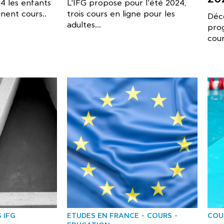
4 les enfants
L'IFG propose pour l'été 2024,
nent cours..
trois cours en ligne pour les
Déc
adultes...
pro
cour
 IFG
ΕTUDES EN FRANCE
COURS
COU