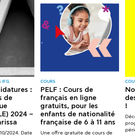
 IFG
COURS
COU
idatures :
PELF : Cours de
No
s de
français en ligne
de
gue
gratuits, pour les
!
LE) 2024 –
enfants de nationalité
Déc
rissa
française de 6 à 11 ans
pro
pér
 10/2024. Date
Une offre gratuite de cours de