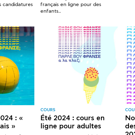
s candidatures
français en ligne pour des
enfants..
COURS
COU
024 : «
Été 2024 : cours en
No
ais »
ligne pour adultes
des
20