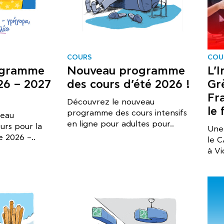
COURS
COU
ogramme
Nouveau programme
L’I
26 – 2027
des cours d’été 2026 !
Gr
Fr
Découvrez le nouveau
le 
programme des cours intensifs
veau
en ligne pour adultes pour..
rs pour la
Une 
 2026 –..
le C
à Vi