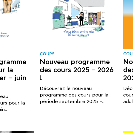
COURS
COU
ogramme
Nouveau programme
No
r la
des cours 2025 – 2026
des
er – juin
!
20
Découvrez le nouveau
Déc
programme des cours pour la
cour
veau
période septembre 2025 –..
adul
rs pour la
in..