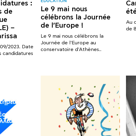
EDUCATION
idatures :
Ca
Le 9 mai nous
s de
ét
célébrons la Journée
gue
Au 
de l’Europe !
LE) –
de 8
rissa
Le 9 mai nous célébrons la
Journée de l'Europe au
: 09/2023. Date
conservatoire d'Athènes..
s candidatures