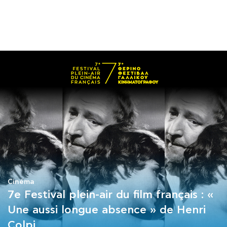
COURS
EXAMENS
ETUDES
SYNERGIES
LA MÉDIATHÈQUE
Cinéma
7e Festival plein-air du film français : «
Une aussi longue absence » de Henri
Colpi