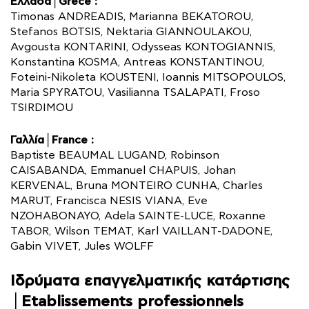
Ελλάδα│Grèce :
Timonas ANDREADIS, Marianna BEKATOROU,
Stefanos BOTSIS, Nektaria GIANNOULAKOU,
Avgousta KONTARINI, Odysseas KONTOGIANNIS,
Konstantina KOSMA, Antreas KONSTANTINOU,
Foteini-Nikoleta KOUSTENI, Ioannis MITSOPOULOS,
Maria SPYRATOU, Vasilianna TSALAPATI, Froso
TSIRDIMOU
Γαλλία│France :
Baptiste BEAUMAL LUGAND, Robinson
CAISABANDA, Emmanuel CHAPUIS, Johan
KERVENAL, Bruna MONTEIRO CUNHA, Charles
MARUT, Francisca NESIS VIANA, Eve
NZOHABONAYO, Adela SAINTE-LUCE, Roxanne
TABOR, Wilson TEMAT, Karl VAILLANT-DADONE,
Gabin VIVET, Jules WOLFF
Ιδρύματα επαγγελματικής κατάρτισης
│Etablissements professionnels