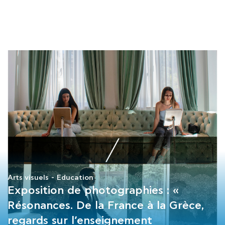
COURS
EXAMENS
ETUDES
SYNERGIES
LA MÉDIATHÈQUE
Arts visuels
Education
Exposition de photographies : «
Résonances. De la France à la Grèce,
regards sur l’enseignement