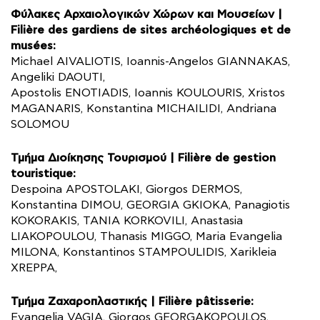
Φύλακες Αρχαιολογικών Χώρων και Μουσείων |
Filière des gardiens de sites archéologiques et de
musées:
Michael AIVALIOTIS, Ioannis-Angelos GIANNAKAS,
Angeliki DAOUTI,
Apostolis ENOTIADIS, Ioannis KOULOURIS, Xristos
MAGANARIS, Konstantina MICHAILIDI, Andriana
SOLOMOU
Τμήμα Διοίκησης Τουρισμού | Filière de gestion
touristique:
Despoina APOSTOLAKI, Giorgos DERMOS,
Konstantina DIMOU, GEORGIA GKIOKA, Panagiotis
KOKORAKIS, TANIA KORKOVILI, Anastasia
LIAKOPOULOU, Thanasis MIGGO, Maria Evangelia
MILONA, Konstantinos STAMPOULIDIS, Xarikleia
XREPPA,
Τμήμα Ζαχαροπλαστικής | Filière pâtisserie:
Εvangelia VAGIA, Giorgos GEORGAKOPOULOS,