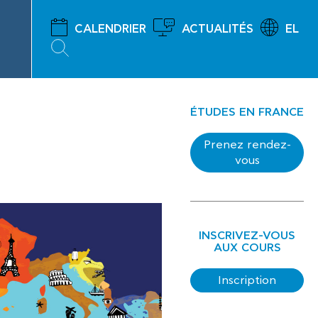
CALENDRIER
ACTUALITÉS
EL
ÉTUDES EN FRANCE
Prenez rendez-
vous
INSCRIVEZ-VOUS
AUX COURS
Inscription