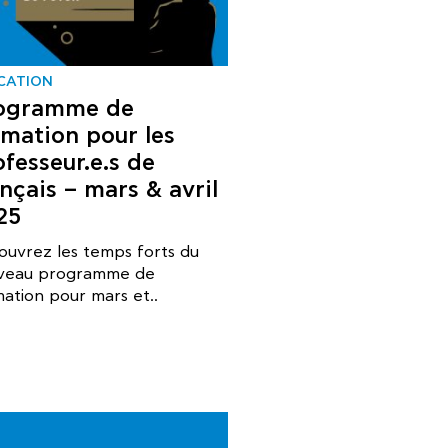
CATION
ogramme de
rmation pour les
ofesseur.e.s de
nçais – mars & avril
25
ouvrez les temps forts du
veau programme de
ation pour mars et..