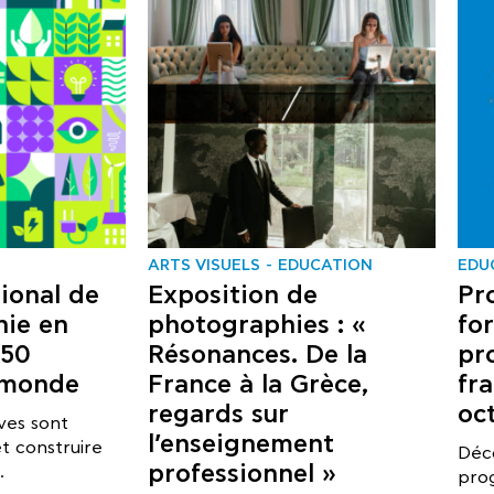
ARTS VISUELS
EDUCATION
EDU
ional de
Exposition de
Pr
nie en
photographies : «
fo
050
Résonances. De la
pr
 monde
France à la Grèce,
fr
regards sur
oc
ves sont
l’enseignement
et construire
Déc
professionnel »
.
pro