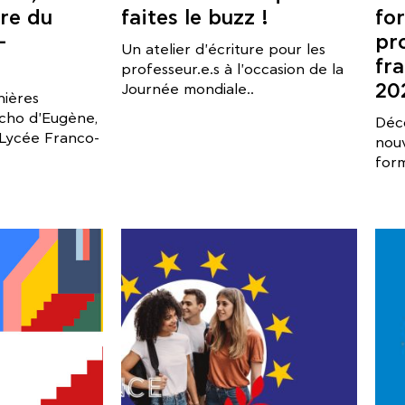
ire du
faites le buzz !
fo
-
pr
Un atelier d'écriture pour les
fra
professeur.e.s à l'occasion de la
20
Journée mondiale..
nières
Écho d'Eugène,
Déc
u Lycée Franco-
nou
form