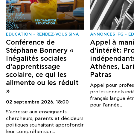
EDUCATION
RENDEZ-VOUS SINA
ANNONCES IFG
E
Conférence de
Appel à mani
Stéphane Bonnery «
d’intérêt: Pr
Inégalités sociales
indépendants
d’apprentissage
Athènes, Lari
scolaire, ce qui les
Patras
alimente ou les réduit
Appel pour profes
»
professionnels ind
français langue ét
02 septembre 2026,
18:00
pour l’année..
S’adresse aux enseignants,
chercheurs, parents et décideurs
politiques souhaitant approfondir
leur compréhension..