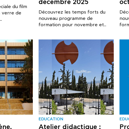
décembre 2025
oc
ciale du film
Découvrez les temps forts du
Déc
n verre de
nouveau programme de
nou
.
formation pour novembre et..
for
EDUCATION
EDU
ène,
Atelier didactique :
Pr