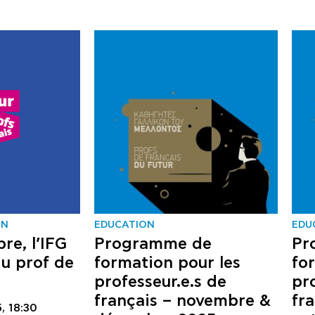
ON
EDUCATION
EDU
re, l’IFG
Programme de
Pr
du prof de
formation pour les
fo
professeur.e.s de
pr
français – novembre &
fr
5,
18:30