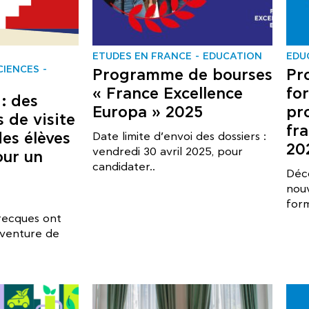
ΕTUDES EN FRANCE
EDUCATION
EDU
CIENCES
Programme de bourses
Pr
« France Excellence
fo
: des
Europa » 2025
pr
s de visite
fra
des élèves
Date limite d’envoi des dossiers :
20
vendredi 30 avril 2025, pour
our un
candidater..
Déc
nou
form
grecques ont
aventure de