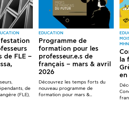
DUCATION
EDUCATION
EDU
MOI
festation
Programme de
ΜΗΝ
ofesseurs
formation pour les
Co
 de FLE –
professeur.e.s de
la
ssa,
français – mars & avril
Gr
2026
en
seurs,
Découvrez les temps forts du
Déco
épendants, de
nouveau programme de
Conc
rangère (FLE),
formation pour mars &..
fra