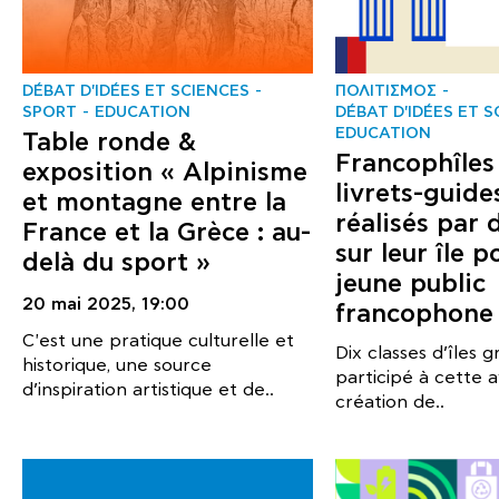
DÉBAT D'IDÉES ET SCIENCES
ΠΟΛΙΤΙΣΜΟΣ
SPORT
EDUCATION
DÉBAT D'IDÉES ET S
EDUCATION
Table ronde &
Francophîles 
exposition « Alpinisme
livrets-guide
et montagne entre la
réalisés par 
France et la Grèce : au-
sur leur île p
delà du sport »
jeune public
20 mai 2025,
19:00
francophone
C'est une pratique culturelle et
Dix classes d’îles 
historique, une source
participé à cette 
d’inspiration artistique et de..
création de..