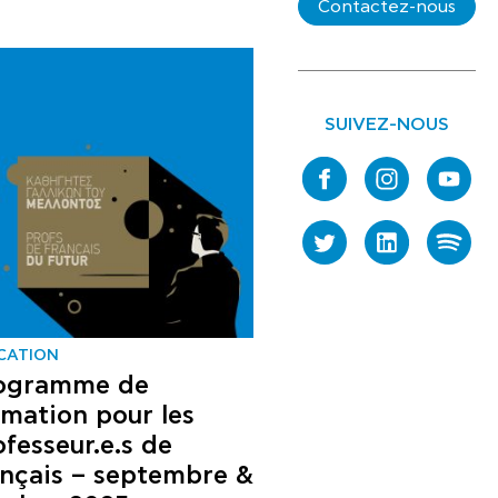
Contactez-nous
SUIVEZ-NOUS
CATION
ogramme de
rmation pour les
ofesseur.e.s de
ançais – septembre &