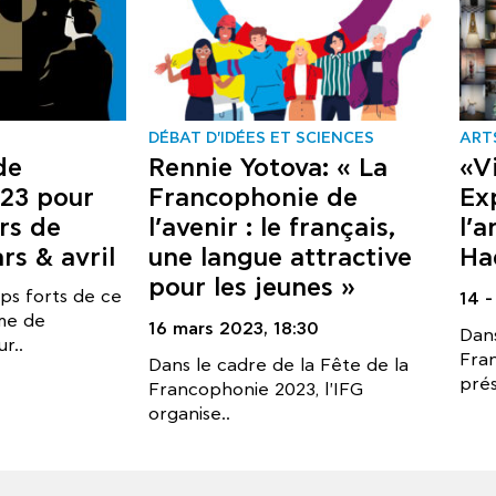
DÉBAT D'IDÉES ET SCIENCES
ART
de
Rennie Yotova: « La
«Vi
23 pour
Francophonie de
Ex
rs de
l’avenir : le français,
l’a
rs & avril
une langue attractive
Ha
pour les jeunes »
ps forts de ce
14 
me de
16 mars 2023,
18:30
Dans
r..
Fran
Dans le cadre de la Fête de la
prés
Francophonie 2023, l'IFG
organise..