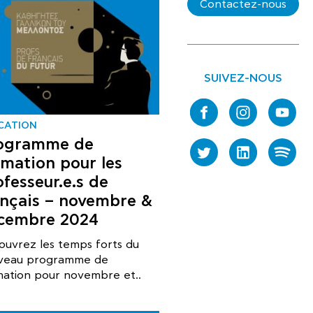
Contactez-nous
SUIVEZ-NOUS
CATION
ogramme de
rmation pour les
ofesseur.e.s de
ançais – novembre &
cembre 2024
ouvrez les temps forts du
veau programme de
mation pour novembre et..