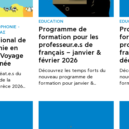
EDUCATION
EDU
OPHONIE
Programme de
Pr
ΑΣ
formation pour les
fo
ional de
professeur.e.s de
pr
nie en
français – janvier &
fr
 Voyage
février 2026
dé
anée
Découvrez les temps forts du
Déc
éat.e.s du
nouveau programme de
nou
de la
formation pour janvier &..
for
rèce 2026..