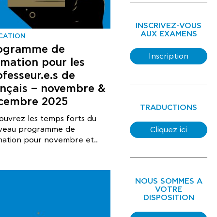
INSCRIVEZ-VOUS
AUX EXAMENS
CATION
ogramme de
Inscription
rmation pour les
ofesseur.e.s de
ançais – novembre &
cembre 2025
TRADUCTIONS
ouvrez les temps forts du
veau programme de
Cliquez ici
mation pour novembre et..
NOUS SOMMES A
VOTRE
DISPOSITION