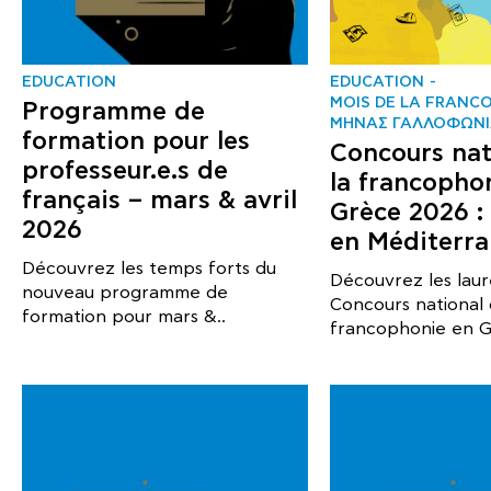
EDUCATION
EDUCATION
MOIS DE LA FRANC
Programme de
ΜΗΝΑΣ ΓΑΛΛΟΦΩΝΙ
formation pour les
Concours nat
professeur.e.s de
la francopho
français – mars & avril
Grèce 2026 :
2026
en Méditerr
Découvrez les temps forts du
Découvrez les laur
nouveau programme de
Concours national 
formation pour mars &..
francophonie en G