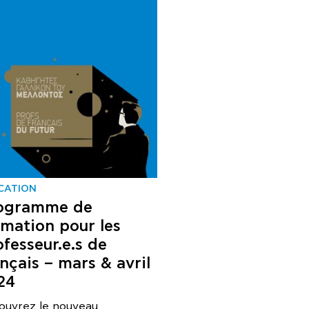
CATION
ogramme de
rmation pour les
ofesseur.e.s de
nçais – mars & avril
24
ouvrez le nouveau