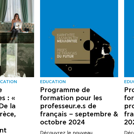
CATION
EDUCATION
EDU
e
Programme de
Pr
s : «
formation pour les
fo
De la
professeur.e.s de
pr
rèce,
français – septembre &
fra
octobre 2024
20
nt
Découvrez le nouveau
Déc