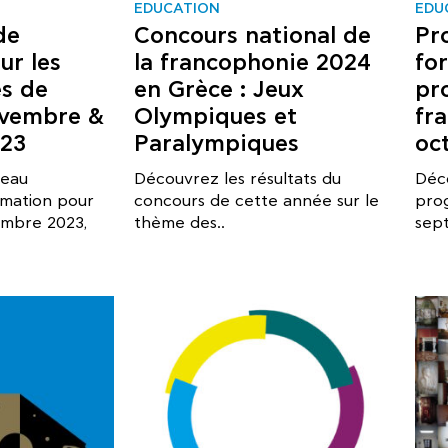
EDUCATION
EDU
de
Concours national de
Pr
ur les
la francophonie 2024
fo
es de
en Grèce : Jeux
pr
ovembre &
Olympiques et
fr
23
Paralympiques
oc
veau
Découvrez les résultats du
Déc
mation pour
concours de cette année sur le
pro
mbre 2023,
thème des..
sept