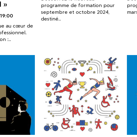
l »
programme de formation pour
pro
septembre et octobre 2024,
mars
19:00
destiné..
que au cœur de
fessionnel.
n :..