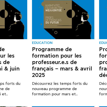
EDUCATION
EDU
de
Programme de
Pr
ur les
formation pour les
fo
s de
professeur.e.s de
pr
i & juin
français – mars & avril
fr
2025
dé
ps forts du
Découvrez les temps forts du
Déc
me de
nouveau programme de
nou
 et..
formation pour mars et..
for