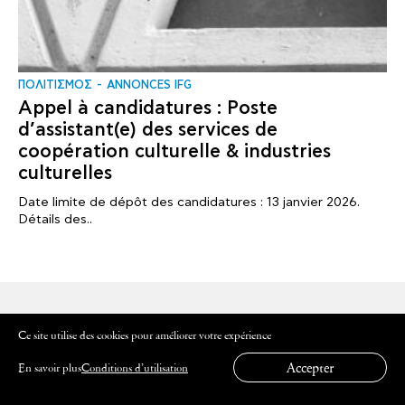
ΠΟΛΙΤΙΣΜΟΣ
ANNONCES IFG
Appel à candidatures : Poste
d’assistant(e) des services de
coopération culturelle & industries
culturelles
Date limite de dépôt des candidatures : 13 janvier 2026.
Détails des..
INSCRIVEZ-VOUS À NOTRE NEWSLETTER
Ce site utilise des cookies pour améliorer votre expérience
Découvrez les programmes pédagogiques et les
Accepter
En savoir plus
Conditions d’utilisation
événements de l'Institut français de Grèce