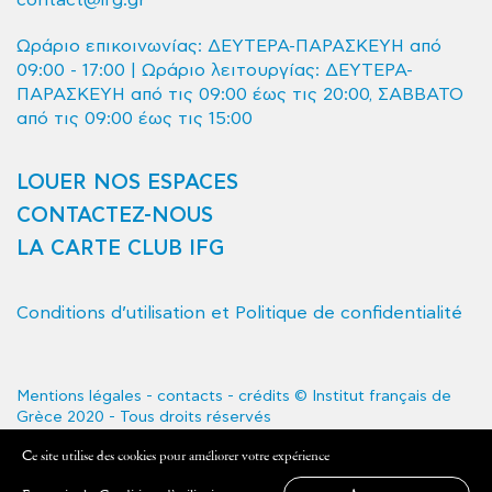
Ωράριο επικοινωνίας: ΔΕΥΤΕΡΑ-ΠΑΡΑΣΚΕΥΗ από
09:00 - 17:00 | Ωράριο λειτουργίας: ΔΕΥΤΕΡΑ-
ΠΑΡΑΣΚΕΥΗ από τις 09:00 έως τις 20:00, ΣΑΒΒΑΤΟ
από τις 09:00 έως τις 15:00
LOUER NOS ESPACES
CONTACTEZ-NOUS
LA CARTE CLUB IFG
Conditions d’utilisation et Politique de confidentialité
Mentions légales - contacts - crédits © Institut français de
Grèce 2020 - Tous droits réservés
L'Institut français de Grèce est le service de coopération et
Ce site utilise des cookies pour améliorer votre expérience
d'action culturelle de l'Ambassade de France en Grèce.