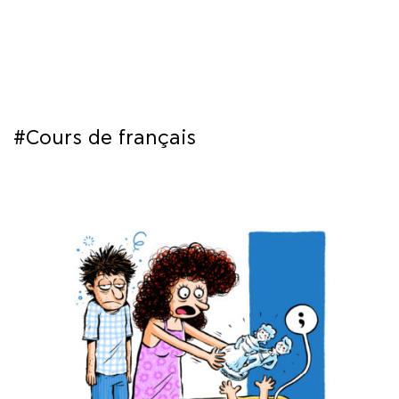
COURS
EXAMENS
ETUDES
#Cours de français
SYNERGIES
LA MÉDIATHÈQUE