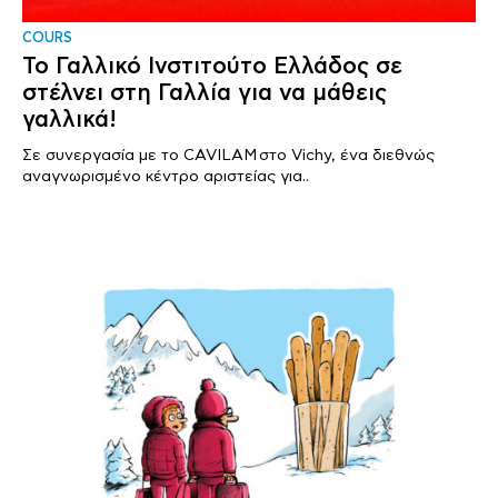
COURS
Το Γαλλικό Ινστιτούτο Ελλάδος σε
στέλνει στη Γαλλία για να μάθεις
γαλλικά!
Σε συνεργασία με το CAVILAM στο Vichy, ένα διεθνώς
αναγνωρισμένο κέντρο αριστείας για..