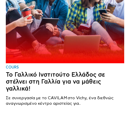
COURS
Το Γαλλικό Ινστιτούτο Ελλάδος σε
στέλνει στη Γαλλία για να μάθεις
γαλλικά!
Σε συνεργασία με το CAVILAM στο Vichy, ένα διεθνώς
αναγνωρισμένο κέντρο αριστείας για..