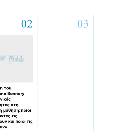
02
03
η του
ane Bonnery
νικές
ητες στη
ή μάθηση: ποιοι
ντες τις
υν και ποιοι τις
υν»