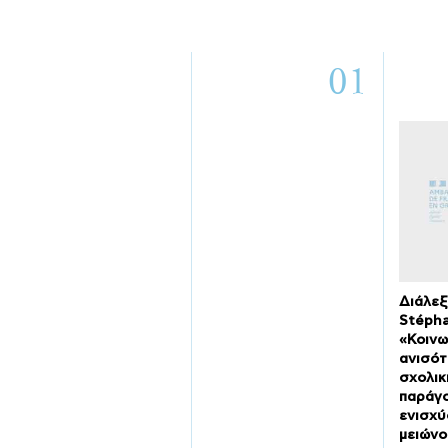
01
Διάλεξ
Stéph
«Κοινω
ανισότ
σχολικ
παράγο
ενισχύο
μειώνο