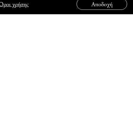
Όροι χρήσης
Αποδοχή
ΟΥΤΟ
ΣΥΝΔΕΘΕΙΤΕ ΜΑΖΙ ΜΑΣ
λάδος στην
λάδος στη
λάδος στην