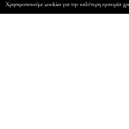
Xρησιμοποιούμε cookies για την καλύτερη εμπειρία χ
ΕΓΓΡΑΦΕΙΤΕ ΣΤΟ NEWSLETTER ΜΑΣ
Ενημερωθείτε για τα εκπαιδευτικά προγράμματα και 
Γαλλικού Ινστιτούτου Ελλάδος
Όνομα
Email
Αποδέχομαι τους όρους χρήσης