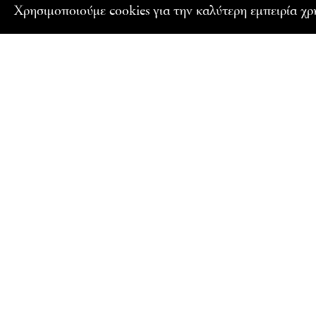
Xρησιμοποιούμε cookies για την καλύτερη εμπειρία χ
ΕΓΓΡΑΦΕΙΤΕ ΣΤΟ NEWSLETTER ΜΑΣ
Ενημερωθείτε για τα εκπαιδευτικά προγράμματα και 
Γαλλικού Ινστιτούτου Ελλάδος
Όνομα
Email
Αποδέχομαι τους όρους χρήσης