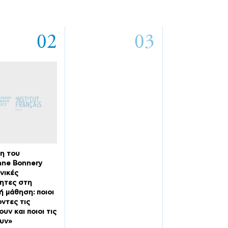
02
03
η του
ane Bonnery
νικές
ητες στη
ή μάθηση: ποιοι
ντες τις
υν και ποιοι τις
υν»