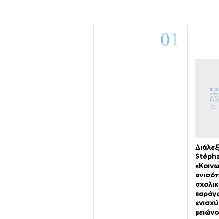
01
Διάλεξ
Stéph
«Κοινω
ανισότ
σχολικ
παράγο
ενισχύο
μειώνο