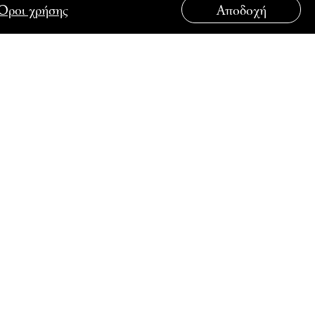
Όροι χρήσης
Αποδοχή
ΟΥΤΟ
ΣΥΝΔΕΘΕΙΤΕ ΜΑΖΙ ΜΑΣ
λάδος στην
λάδος στη
λάδος στην