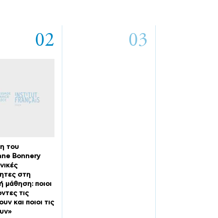
02
03
η του
ane Bonnery
νικές
ητες στη
ή μάθηση: ποιοι
ντες τις
υν και ποιοι τις
υν»