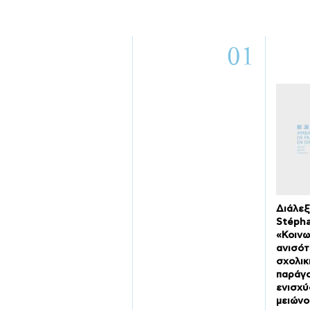
01
Διάλεξ
Stéph
«Κοινω
ανισότ
σχολικ
παράγο
ενισχύο
μειώνο