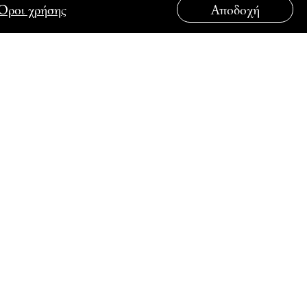
Όροι χρήσης
Αποδοχή
ΟΥΤΟ
ΣΥΝΔΕΘΕΙΤΕ ΜΑΖΙ ΜΑΣ
λάδος στην
λάδος στη
λάδος στην