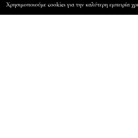
Xρησιμοποιούμε cookies για την καλύτερη εμπειρία χ
ΕΓΓΡΑΦΕΙΤΕ ΣΤΟ NEWSLETTER ΜΑΣ
Ενημερωθείτε για τα εκπαιδευτικά προγράμματα και 
Γαλλικού Ινστιτούτου Ελλάδος
Όνομα
Email
Αποδέχομαι τους όρους χρήσης