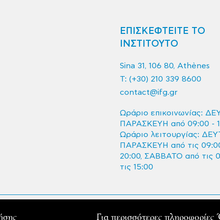
ΕΠΙΣΚΕΦΤΕΙΤΕ ΤΟ
ΙΝΣΤΙΤΟΥΤΟ
Sina 31, 106 80, Athènes
T:
(+30) 210 339 8600
contact@ifg.gr
Ωράριο επικοινωνίας: ΔΕ
ΠΑΡΑΣΚΕΥΗ από 09:00 - 1
Ωράριο λειτουργίας: ΔΕΥ
ΠΑΡΑΣΚΕΥΗ από τις 09:00
20:00, ΣΑΒΒΑΤΟ από τις 
τις 15:00
èce 2020 - Tous droits réservés
ρήσης
Για περισσότερες πληροφορίες
'action culturelle de l'Ambassade de France en Grèce.